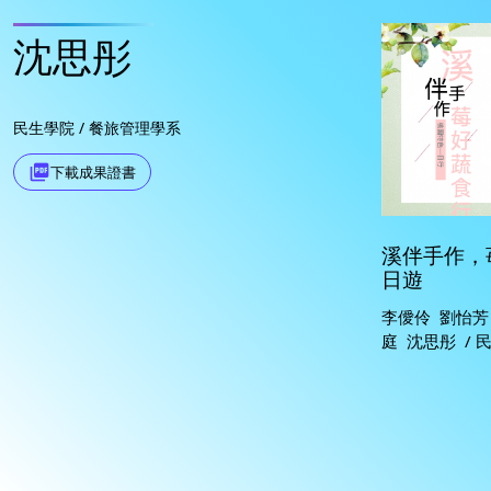
沈思彤
民生學院 / 餐旅管理學系
picture_as_pdf
下載成果證書
溪伴手作，
日遊
李僾伶 劉怡芳
庭 沈思彤 / 