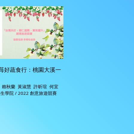
苺好蔬食行：桃園大溪一
 賴秋蘭 黃淑慧 許昕瑄 何宜
民生學院 / 2022 創意旅遊競賽