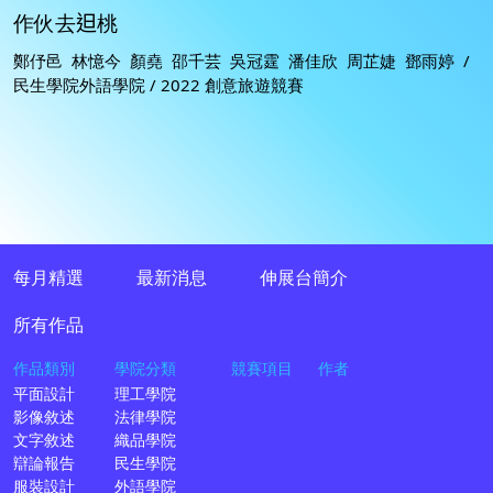
作伙去𨑨桃
鄭伃邑 林憶今 顏堯 邵千芸 吳冠霆 潘佳欣 周芷婕 鄧雨婷 /
民生學院外語學院 / 2022 創意旅遊競賽
每月精選
最新消息
伸展台簡介
所有作品
作品類別
學院分類
競賽項目
作者
平面設計
理工學院
影像敘述
法律學院
文字敘述
織品學院
辯論報告
民生學院
服裝設計
外語學院