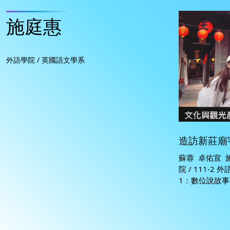
施庭惠
外語學院 / 英國語文學系
造訪新莊廟
蘇蓉 卓佑宣 
院 / 111-
1：數位說故事