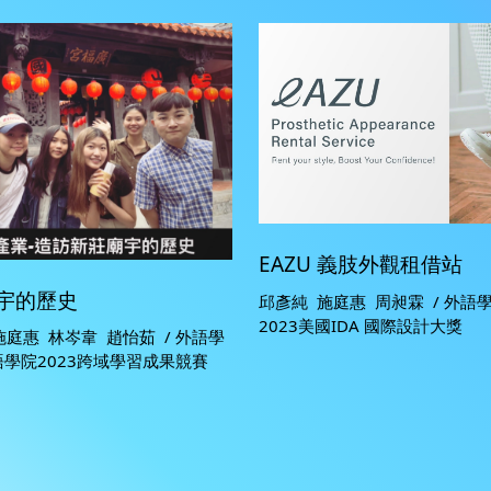
EAZU 義肢外觀租借站
宇的歷史
邱彥純 施庭惠 周昶霖 / 外語學
2023美國IDA 國際設計大獎
施庭惠 林岑韋 趙怡茹 / 外語學
2 外語學院2023跨域學習成果競賽