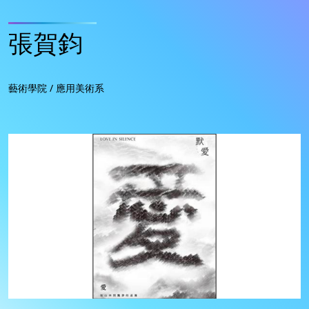
張賀鈞
藝術學院 / 應用美術系