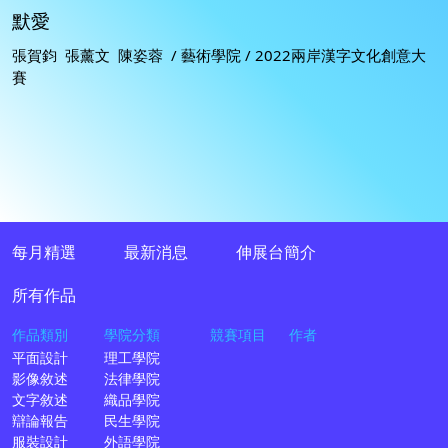
默愛
張賀鈞 張薰文 陳姿蓉 / 藝術學院 / 2022兩岸漢字文化創意大
賽
每月精選
最新消息
伸展台簡介
所有作品
作品類別
學院分類
競賽項目
作者
平面設計
理工學院
影像敘述
法律學院
文字敘述
織品學院
辯論報告
民生學院
服裝設計
外語學院