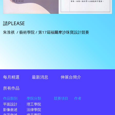
請PLEASE
朱淮祺 / 藝術學院 / 第17屆福爾摩沙珠寶設計競賽
每月精選
最新消息
伸展台簡介
所有作品
作品類別
學院分類
競賽項目
作者
平面設計
理工學院
影像敘述
法律學院
文字敘述
織品學院