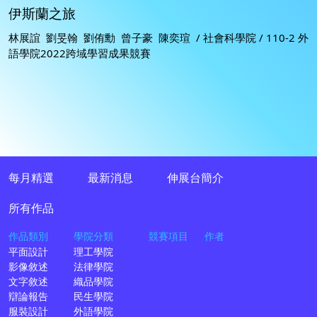
伊斯蘭之旅
林展誼 劉旻翰 劉侑勳 曾子豪 陳奕瑄 / 社會科學院 / 110-2 外
語學院2022跨域學習成果競賽
每月精選
最新消息
伸展台簡介
所有作品
作品類別
學院分類
競賽項目
作者
平面設計
理工學院
影像敘述
法律學院
文字敘述
織品學院
辯論報告
民生學院
服裝設計
外語學院