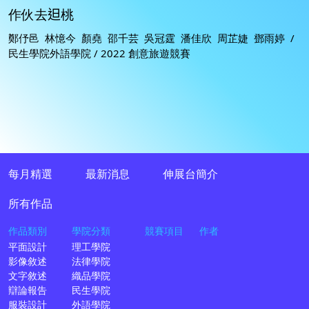
作伙去𨑨桃
鄭伃邑 林憶今 顏堯 邵千芸 吳冠霆 潘佳欣 周芷婕 鄧雨婷 /
民生學院外語學院 / 2022 創意旅遊競賽
每月精選
最新消息
伸展台簡介
所有作品
作品類別
學院分類
競賽項目
作者
平面設計
理工學院
影像敘述
法律學院
文字敘述
織品學院
辯論報告
民生學院
服裝設計
外語學院