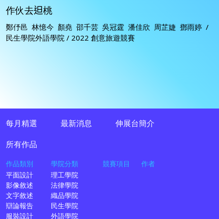
作伙去𨑨桃
鄭伃邑 林憶今 顏堯 邵千芸 吳冠霆 潘佳欣 周芷婕 鄧雨婷 /
民生學院外語學院 / 2022 創意旅遊競賽
每月精選
最新消息
伸展台簡介
所有作品
作品類別
學院分類
競賽項目
作者
平面設計
理工學院
影像敘述
法律學院
文字敘述
織品學院
辯論報告
民生學院
服裝設計
外語學院