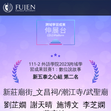
111-2 外語學院2023跨域學
習成果競賽1：數位說故事
新五泰之心組 第二名
新莊廟街_文昌祠/潮江寺/武聖廟
劉芷嫺
謝天晴
施博文
李芝嫻