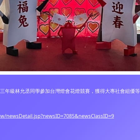
程三年級林允丞同學參加台灣燈會花燈競賽，獲得大專社會組優等
.tw/newsDetail.jsp?newsID=7085&newsClassID=9