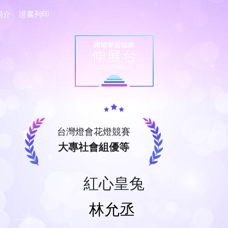
簡介
證書列印
台灣燈會花燈競賽
大專社會組優等
紅心皇兔
林允丞