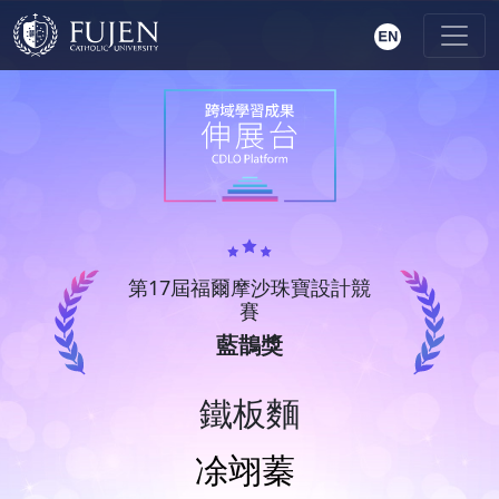
第17屆福爾摩沙珠寶設計競
賽
藍鵲獎
鐵板麵
凃翊蓁