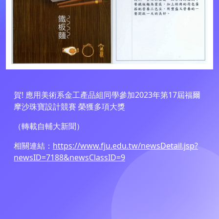
賀! 應用美術系金工產品組同學參加2023年第17屆福爾
摩沙珠寶設計競賽 榮獲多項大獎
（轉載自輔大新聞）
相關連結：
https://www.fju.edu.tw/newsDetail.jsp?
newsID=7188&newsClassID=9