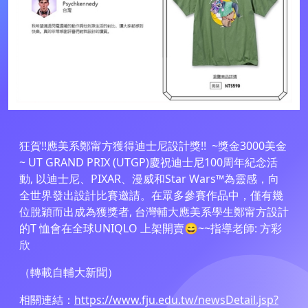
狂賀!!應美系鄭甯方獲得迪士尼設計獎!! ~獎金3000美金
~ UT GRAND PRIX (UTGP)慶祝迪士尼100周年紀念活
動, 以迪士尼、PIXAR、漫威和Star Wars™為靈感，向
全世界發出設計比賽邀請。在眾多參賽作品中，僅有幾
位脫穎而出成為獲獎者, 台灣輔大應美系學生鄭甯方設計
的T 恤會在全球UNIQLO 上架開賣😄~~指導老師: 方彩
欣
（轉載自輔大新聞）
相關連結：
https://www.fju.edu.tw/newsDetail.jsp?