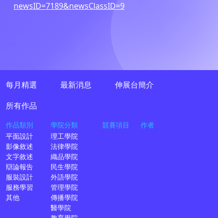
newsID=7189&newsClassID=9
每月精選
最新消息
伸展台簡介
所有作品
作品類別
學院分類
競賽項目
作者
平面設計
理工學院
影像敘述
法律學院
文字敘述
織品學院
辯論報告
民生學院
服裝設計
外語學院
服務學習
管理學院
其他
傳播學院
醫學院
教育學院