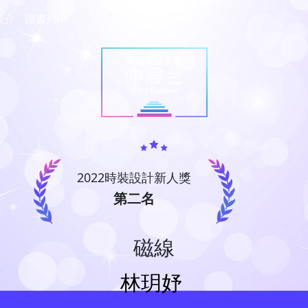
簡介
證書列印
2022時裝設計新人獎
第二名
磁線
林玥妤