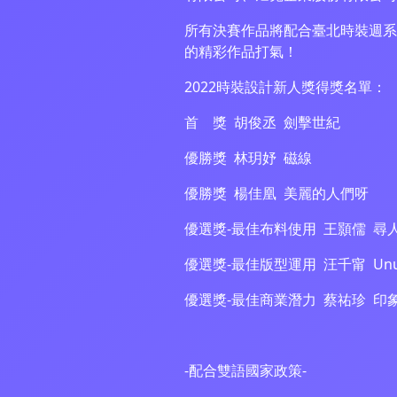
所有決賽作品將配合臺北時裝週系
的精彩作品打氣！
2022時裝設計新人獎得獎名單：
首 獎 胡俊丞 劍擊世紀
優勝獎 林玥妤 磁線
優勝獎 楊佳凰 美麗的人們呀
優選獎-最佳布料使用 王顥儒 尋
優選獎-最佳版型運用 汪千甯 Unusu
優選獎-最佳商業潛力 蔡祐珍 印
-配合雙語國家政策-