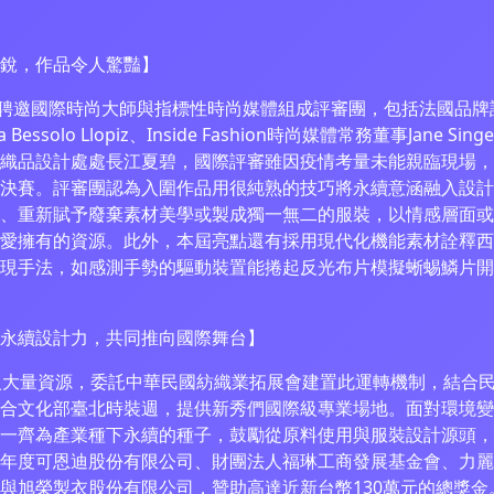
銳，作品令人驚豔】
際時尚大師與指標性時尚媒體組成評審團，包括法國品牌設計師Pas
essolo Llopiz、Inside Fashion時尚媒體常務董事Jane Si
紡織品設計處處長江夏碧，國際評審雖因疫情考量未能親臨現場
決賽。評審團認為入圍作品用很純熟的技巧將永續意涵融入設計
、重新賦予廢棄素材美學或製成獨一無二的服裝，以情感層面或
愛擁有的資源。此外，本屆亮點還有採用現代化機能素材詮釋西
現手法，如感測手勢的驅動裝置能捲起反光布片模擬蜥蜴鱗片開
永續設計力，共同推向國際舞台】
大量資源，委託中華民國紡織業拓展會建置此運轉機制，結合民
合文化部臺北時裝週，提供新秀們國際級專業場地。面對環境變
一齊為產業種下永續的種子，鼓勵從原料使用與服裝設計源頭，
年度可恩迪股份有限公司、財團法人福琳工商發展基金會、力麗
與旭榮製衣股份有限公司，贊助高達近新台幣130萬元的總獎金