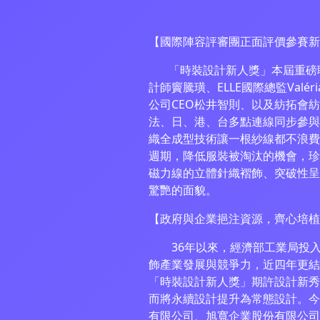
【國際陣容評審團正面評價參賽新
「時裝設計新人獎」本屆重磅聘邀國
計師竇騰璜、ELLE國際總監Valéria B
公司CEO松井智則、以及紡拓會
法、日、港、台多點連線同步參與
織全成型技術讓一根紗線都不浪費
週期，降低服裝被淘汰的機會，珍
磁力線的立體針織褶飾、突破性呈
驚艷的面貌。
【政府與企業挹注資源，齊心培植
36年以來，經濟部工業局投入
飾產業發展與競爭力，近四年更結
「時裝設計新人獎」期許設計新秀
而將永續設計提升為常態設計。今
有限公司、旭寬企業股份有限公司