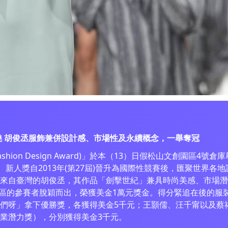
揭曉 胡俊丞服飾兼併設計感、市場性及永續概念，一舉奪冠
 Fashion Design Award)」於本（13）日假松山文創園區
。新人獎自2013年(第27屆)晉升為國際性競賽後，匯聚世界
來自臺灣的胡俊丞，其作品「劍擊世紀」兼具時尚美感、市場潛
家地區的參賽者脫穎而出，榮獲美金1萬元獎金。得分緊追在後的
們呀」拿下優勝獎，各獲得美金5千元；王顥儒、汪千甯以及蔡
業潛力獎），分別獲得美金3千元。