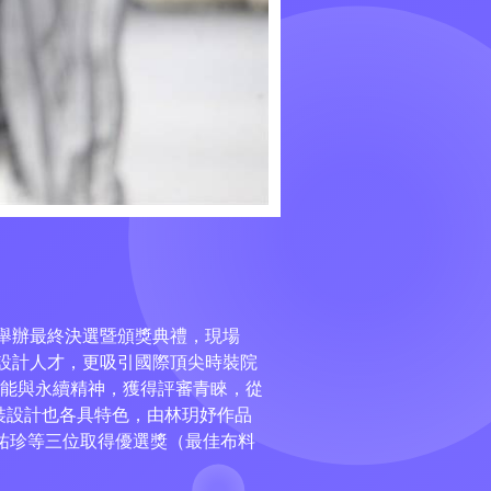
4號倉庫舉辦最終決選暨頒獎典禮，現場
各地設計人才，更吸引國際頂尖時裝院
能與永續精神，獲得評審青睞，從
服裝設計也各具特色，由林玥妤作品
祐珍等三位取得優選獎（最佳布料