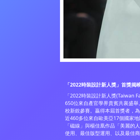
「2022時裝設計新人獎」首獎
「2022時裝設計新人獎(Taiwan
650位來自產官學界貴賓共襄盛舉
校新銳參賽。贏得本屆首獎者，為
近460多位來自歐美亞17個國
「磁線」與楊佳凰作品「美麗的人
使用、最佳版型運用、以及最佳商