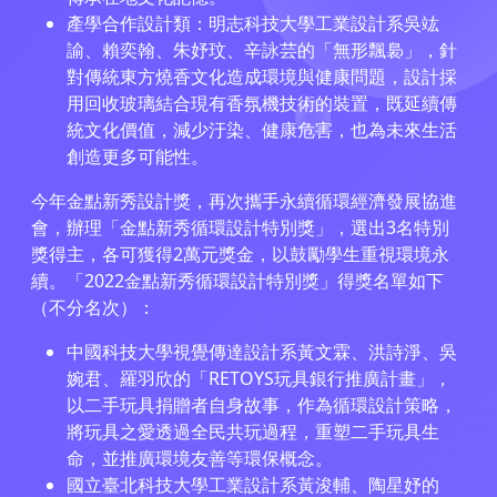
產學合作設計類：明志科技大學工業設計系吳竑
諭、賴奕翰、朱妤玟、辛詠芸的「無形飄裊」，針
對傳統東方燒香文化造成環境與健康問題，設計採
用回收玻璃結合現有香氛機技術的裝置，既延續傳
統文化價值，減少汙染、健康危害，也為未來生活
創造更多可能性。
今年金點新秀設計獎，再次攜手永續循環經濟發展協進
會，辦理「金點新秀循環設計特別獎」，選出3名特別
獎得主，各可獲得2萬元獎金，以鼓勵學生重視環境永
續。「2022金點新秀循環設計特別獎」得獎名單如下
（不分名次）：
中國科技大學視覺傳達設計系黃文霖、洪詩淨、吳
婉君、羅羽欣的「RETOYS玩具銀行推廣計畫」，
以二手玩具捐贈者自身故事，作為循環設計策略，
將玩具之愛透過全民共玩過程，重塑二手玩具生
命，並推廣環境友善等環保概念。
國立臺北科技大學工業設計系黃浚輔、陶星妤的