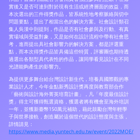
實後又是否可達到對於現有生活或經濟層面的效益，而
本次選出的三件得獎作品，皆系統性地考察脈絡與切中
問題要點，提出了相當出色的解決方案。社會設計類召
集人吳漢中則提到，作品是否有社會參與及行動、有真
實場域與受益對象，又是如何在設計流程中帶有社會思
考，進而提出具社會影響力的解決方案，都是評選重
點，而本次得獎作品皆具備這些特質，評審團也期待透
過選出各類型具代表性的作品，讓同學看見設計在不同
光譜能夠產生的影響力。
為提供更多舞台給台灣設計新生代，培養具國際觀的專
業設計人才，今年金點新秀設計獎再度與教育部合作
「藝術與設計海外菁英培育計畫」，凡「年度最佳設計
獎」得主可獲得甄選資格，獲選者將有機會至海外培訓
一年，並獲新臺幣150萬元補助，藉此鼓勵台灣年輕學
子與世界接軌，創造屬於這個世代的設計態度與主張，
詳情請見：
https://www.media.yuntech.edu.tw/event/2022MOE/