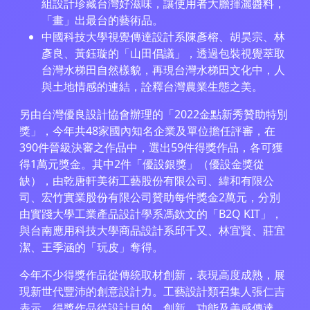
組設計珍藏台灣好滋味，讓使用者大膽揮灑醬料，
「畫」出最台的藝術品。
中國科技大學視覺傳達設計系陳彥榕、胡昊宗、林
彥良、黃鈺璇的「山田倡議」，透過包裝視覺萃取
台灣水梯田自然樣貌，再現台灣水梯田文化中，人
與土地情感的連結，詮釋台灣農業生態之美。
另由台灣優良設計協會辦理的「2022金點新秀贊助特別
獎」，今年共48家國內知名企業及單位擔任評審，在
390件晉級決審之作品中，選出59件得獎作品，各可獲
得1萬元獎金。其中2件「優設銀獎」（優設金獎從
缺），由乾唐軒美術工藝股份有限公司、緯和有限公
司、宏竹實業股份有限公司贊助每件獎金2萬元，分別
由實踐大學工業產品設計學系馮欽文的「B2Q KIT」，
與台南應用科技大學商品設計系邱千又、林宜賢、莊宜
潔、王季涵的「玩皮」奪得。
今年不少得獎作品從傳統取材創新，表現高度成熟，展
現新世代豐沛的創意設計力。工藝設計類召集人張仁吉
表示，得獎作品從設計目的、創新、功能及美感傳達