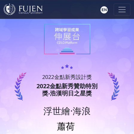
2022金點新秀設計獎
2022金點新秀贊助特別
獎-浩漢明日之星獎
浮世繪·海浪
蕭荷