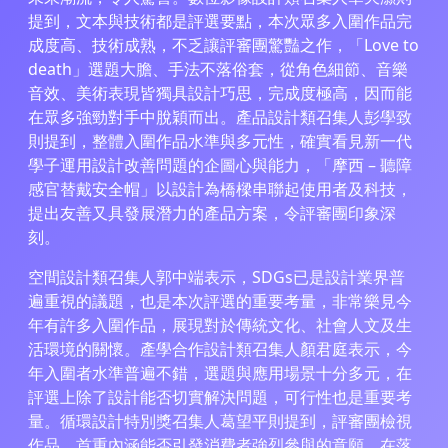
提到，文本與技術都是評選要點，本次眾多入圍作品完
成度高、技術成熟，不乏讓評審團驚豔之作，「Love to
death」選題大膽、手法不落俗套，從角色細節、音樂
音效、美術表現皆獨具設計巧思，完成度極高，因而能
在眾多強勁對手中脫穎而出。產品設計類召集人彭學致
則提到，整體入圍作品水準與多元性，確實看見新一代
學子運用設計改善問題的企圖心與能力，「摩西 – 聽障
感官替戴安全帽」以設計為橋樑串聯起使用者及科技，
提出友善又具發展潛力的產品方案，令評審團印象深
刻。
空間設計類召集人郭中端表示，SDGs已是設計業界普
遍重視的議題，也是本次評選的重要考量，非常樂見今
年有許多入圍作品，展現對於傳統文化、社會人文及生
活環境的關懷。產學合作設計類召集人顏君庭表示，今
年入圍者水準普遍不錯，選題與應用場景十分多元，在
評選上除了設計能否切實解決問題，可行性也是重要考
量。循環設計特別獎召集人葛望平則提到，評審團檢視
作品，首重內涵能否引發消費者強烈參與的意願，在落