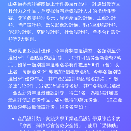
由各類專業評審團從上千件參展作品中，評選出優秀且
具潛力之作品，為發掘台灣新銳設計人才的指標性獎
賽。獎項參賽類別多元，涵蓋產品設計類、工藝設計
類、時尚設計類、數位影像設計類、數位互動設計類、
傳達設計類、空間設計類、社會設計類、產學合作設計
類等9大類別。
為鼓勵更多設計佳作，今年賽制首度調整，各類別至少
選出5件「金點新秀設計獎」，每件可獲獎金新臺幣2萬
元，如單一類別當年度報名參賽件數達500件（含）以
上者，每超過300件即增加3個獲獎名額。今年各類別皆
選出5件優秀作品，其中產品設計類因報名踴躍，件數
多達1,130件，另增加6個得獎名額。其中各類別另選出
「金點新秀年度最佳設計獎」得主1名，為獲得評審團
最高評價之首獎作品，各可獲得10萬元獎金。「2022金
點新秀年度最佳設計獎」得獎名單如下：
產品設計類：實踐大學工業產品設計學系陳岳峯的
「摩西 – 聽障感官替戴安全帽」，使用「聲轉動」