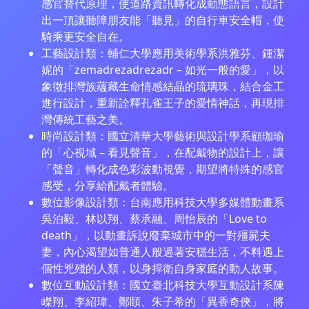
感官替代原理，使道路資訊轉化成動態語言，設計
出一頂讓聽障朋友能「聽見」的自行車安全帽，使
騎乘更安全自在。
工藝設計類：輔仁大學應用美術學系洪雅芬、鍾潔
妮的「zemadrezadrezadr – 如光一般的愛」，以
象徵排灣族蘊藏生命情感結晶的琉璃珠，結合金工
進行設計，重新詮釋孔雀王子的愛情神話，再現排
灣傳統工藝之美。
時尚設計類：國立清華大學藝術與設計學系顧珈瑜
的「心視域 – 看見聲音」，在配戴物的設計上，讓
「聲音」轉化成色彩波動視覺，期望將特殊的感官
感受，分享給配戴者體驗。
數位影像設計類：台南應用科技大學多媒體動畫系
吳泊毅、林以翔、蔡承融、周怡辰的「Love to
death」，以動畫訴說廢棄城市中的一對殭屍夫
妻，內心渴望如普通人般過著安穩生活，不料遇上
個性兇殘的人類，以身捍衛自身家庭的動人故事。
數位互動設計類：國立臺北科技大學互動設計系陳
嵥翔、李紹瑋、鄭頤、朱子希的「異香奇俠」，將