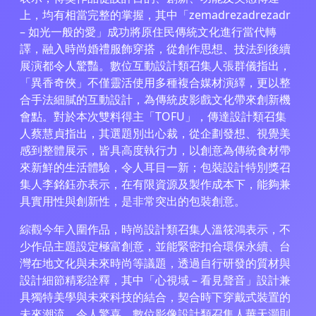
上，均有相當完整的掌握，其中「zemadrezadrezadr
– 如光一般的愛」成功將原住民傳統文化進行當代轉
譯，融入時尚婚禮服飾穿搭，從創作思想、技法到後續
展演都令人驚豔。數位互動設計類召集人張群儀指出，
「異香奇俠」不僅靈活使用多種複合媒材演繹，更以整
合手法細膩的互動設計，為傳統皮影戲文化帶來創新機
會點。對於本次雙料得主「TOFU」，傳達設計類召集
人蔡慧貞指出，其選題別出心裁，從企劃發想、視覺美
感到整體展示，皆具高度執行力，以創意為傳統食材帶
來新鮮的生活體驗，令人耳目一新；包裝設計特別獎召
集人李銘鈺亦表示，在有限資源及製作成本下，能夠兼
具實用性與創新性，是非常突出的包裝創意。
綜觀今年入圍作品，時尚設計類召集人溫筱鴻表示，不
少作品主題設定極富創意，並能緊密扣合環保永續、台
灣在地文化與未來時尚等議題，透過自行研發的質材與
設計細節精彩詮釋，其中「心視域 – 看見聲音」設計兼
具獨特美學與未來科技的結合，契合時下穿戴式裝置的
未來潮流，令人驚喜。數位影像設計類召集人華天灝則