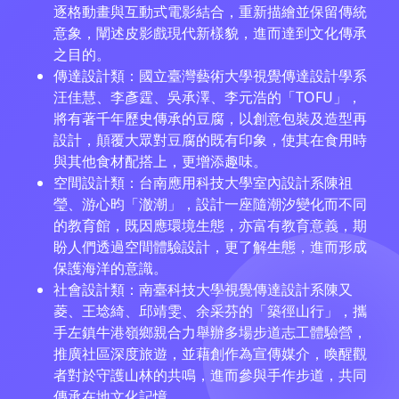
逐格動畫與互動式電影結合，重新描繪並保留傳統
意象，闡述皮影戲現代新樣貌，進而達到文化傳承
之目的。
傳達設計類：國立臺灣藝術大學視覺傳達設計學系
汪佳慧、李彥霆、吳承澤、李元浩的「TOFU」，
將有著千年歷史傳承的豆腐，以創意包裝及造型再
設計，顛覆大眾對豆腐的既有印象，使其在食用時
與其他食材配搭上，更增添趣味。
空間設計類：台南應用科技大學室內設計系陳祖
瑩、游心昀「澈潮」，設計一座隨潮汐變化而不同
的教育館，既因應環境生態，亦富有教育意義，期
盼人們透過空間體驗設計，更了解生態，進而形成
保護海洋的意識。
社會設計類：南臺科技大學視覺傳達設計系陳又
菱、王埝綺、邱靖雯、余采芬的「築徑山行」，攜
手左鎮牛港嶺鄉親合力舉辦多場步道志工體驗營，
推廣社區深度旅遊，並藉創作為宣傳媒介，喚醒觀
者對於守護山林的共鳴，進而參與手作步道，共同
傳承在地文化記憶。