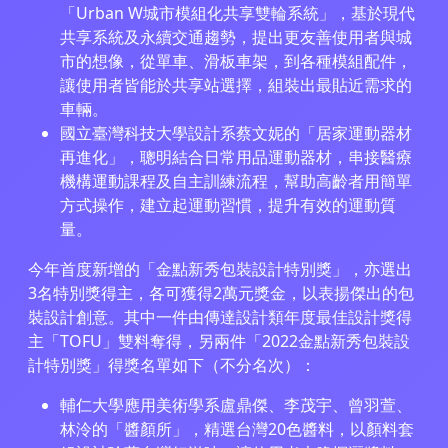
「Urban W城市模組化共享雙輪系統」，基於現代
共享系統及永續交通趨勢，提出更友善使用者與城
市的想像，從單車、滑板車架，到各種模組配件，
讓使用者皆能於共享站選擇，組裝出最貼近需求的
車輛。
國立臺灣科技大學設計系蔡文妮的「居家運動器材
再進化」，聰明結合日常用品運動器材，串接醫療
機構運動課程及自主訓練流程，幫助高齡者用簡單
方式操作，建立起運動習慣，提升有效的運動質
量。
今年首度新增的「金點新秀包裝設計特別獎」，亦選出
3名特別獎得主，各可獲得2萬元獎金，以表揚傑出的包
裝設計創意。其中一件由傳達設計類年度最佳設計獎得
主「TOFU」雙料奪得，另兩件「2022金點新秀包裝設
計特別獎」得獎名單如下（不分名次）：
輔仁大學應用美術學系盧鼎傑、李茂宇、曾羽萱、
林泠的「醬顏所」，精選台灣20色醬料，以顏料套