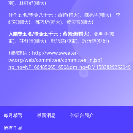
南)、林軒妤(輔大)
佳作五名/獎金八千元：蕭荷(輔大)、陳亮均(輔大)、李
紀鞍(輔大)、鄧巧圻(輔大)、黃奕齊(輔大)
入圍獎五名/獎金五千元：蔡佩珊(輔大)
、張明蓉(嶺
東)、莊舒晴(輔大)、鄭語慈(亞東)、許汝靜(亞洲)
相關連結：
http://www.sweater-
tw.org/web/committee/committee_in.jsp?
np_no=NP1664856651650&dm_no=DM1583829252949
每月精選
最新消息
伸展台簡介
所有作品