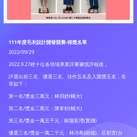
111年度毛衣設計開發競賽-得獎名單
2022/09/29
2022.9.27經十位各領域專業評審審慎評核後，
評選出前三名、優選三名、佳作五名及入圍獎五名，名
單如下：
第一名/獎金三萬元：林玥妤(輔大)
第二名/獎金二萬元：陳韋杉(輔大)
第三名/獎金一萬五千元：歐陽彩瀅(實踐)
優選三名/獎金一萬二千元：林沛希(樹德)、莊郁萱(台