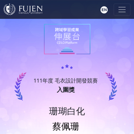
111年度 毛衣設計開發競賽
入圍獎
珊瑚白化
蔡佩珊