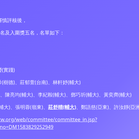
審審慎評核後，
名及入圍獎五名，名單如下：
(實踐)
樹德)、莊郁萱(台南)、林軒妤(輔大)
、陳亮均(輔大)、李紀鞍(輔大)、鄧巧圻(輔大)、黃奕齊(輔大)
輔大)、張明蓉(嶺東)、
莊舒晴(輔大)
、鄭語慈(亞東)、許汝靜(亞洲
tw.org/web/committee/committee_in.jsp?
no=DM1583829252949