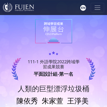
111-1 外語學院2022跨域學
習成果競賽
平面設計組-第一名
人類的巨型漂浮垃圾桶
陳依秀
朱家萱
王淨美