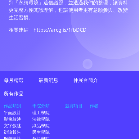
到「永續環境」這個議題，並透過我們的整理，讓資料
更完整方便閱讀理解，也讓使用者更有意願參與、改變
生活習慣。
相關連結：
https://arcg.is/1fbDCD
每月精選
最新消息
伸展台簡介
所有作品
作品類別
學院分類
競賽項目
作者
平面設計
理工學院
影像敘述
法律學院
文字敘述
織品學院
辯論報告
民生學院
服裝設計
外語學院