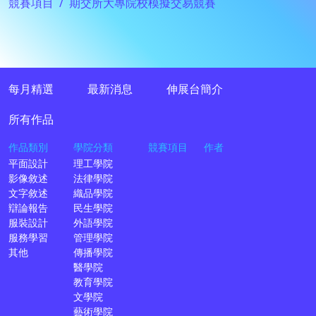
競賽項目
期交所大專院校模擬交易競賽
每月精選
最新消息
伸展台簡介
所有作品
作品類別
學院分類
競賽項目
作者
平面設計
理工學院
影像敘述
法律學院
文字敘述
織品學院
辯論報告
民生學院
服裝設計
外語學院
服務學習
管理學院
其他
傳播學院
醫學院
教育學院
文學院
藝術學院