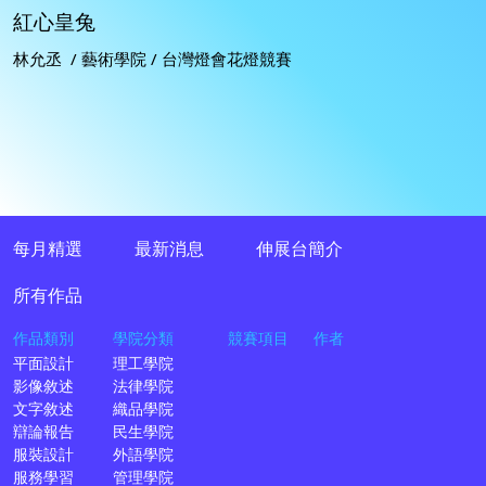
紅心皇兔
林允丞 / 藝術學院 / 台灣燈會花燈競賽
每月精選
最新消息
伸展台簡介
所有作品
作品類別
學院分類
競賽項目
作者
平面設計
理工學院
影像敘述
法律學院
文字敘述
織品學院
辯論報告
民生學院
服裝設計
外語學院
服務學習
管理學院