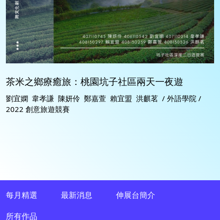
茶米之鄉療癒旅：桃園坑子社區兩天一夜遊
劉宜嫻 韋孝謙 陳妍伶 鄭嘉萱 賴宜盟 洪麒茗 / 外語學院 /
2022 創意旅遊競賽
每月精選
最新消息
伸展台簡介
所有作品