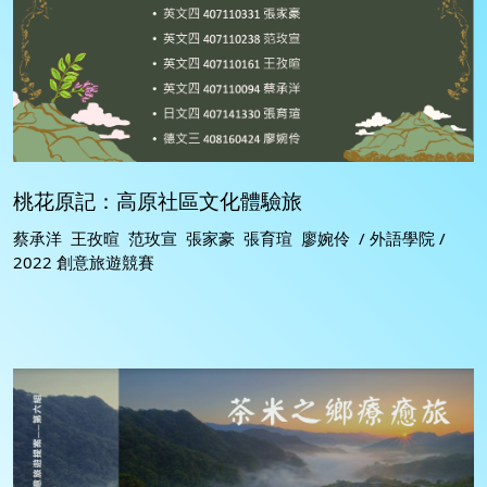
桃花原記：高原社區文化體驗旅
蔡承洋 王孜暄 范玫宣 張家豪 張育瑄 廖婉伶 / 外語學院 /
2022 創意旅遊競賽