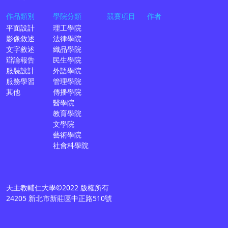
作品類別
學院分類
競賽項目
作者
平面設計
理工學院
影像敘述
法律學院
文字敘述
織品學院
辯論報告
民生學院
服裝設計
外語學院
服務學習
管理學院
其他
傳播學院
醫學院
教育學院
文學院
藝術學院
社會科學院
天主教輔仁大學©2022 版權所有
24205 新北市新莊區中正路510號