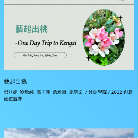
藝起出逃
鄧亞娟 劉欣純 高子涵 詹雅嵐 施暄柔 / 外語學院 / 2022 創意
旅遊競賽