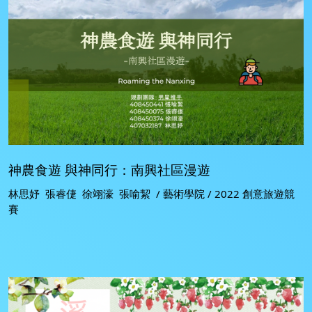
神農食遊 與神同行：南興社區漫遊
林思妤 張睿倢 徐翊濠 張喻絜 / 藝術學院 / 2022 創意旅遊競
賽