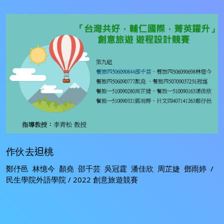
作伙去𨑨桃
鄭伃邑 林憶今 顏堯 邵千芸 吳冠霆 潘佳欣 周芷婕 鄧雨婷 /
民生學院外語學院 / 2022 創意旅遊競賽