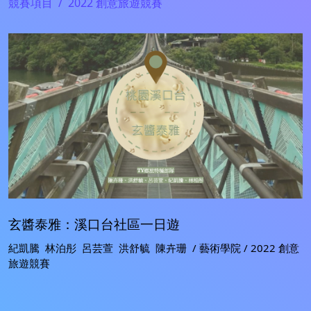
競賽項目
2022 創意旅遊競賽
玄醬泰雅：溪口台社區一日遊
紀凱騰 林泊彤 呂芸萱 洪舒毓 陳卉珊 / 藝術學院 / 2022 創意
旅遊競賽