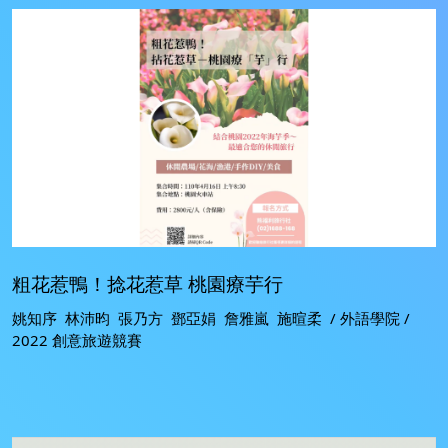
粗花惹鴨！捻花惹草 桃園療芋行
姚知序 林沛昀 張乃方 鄧亞娟 詹雅嵐 施暄柔 / 外語學院 /
2022 創意旅遊競賽