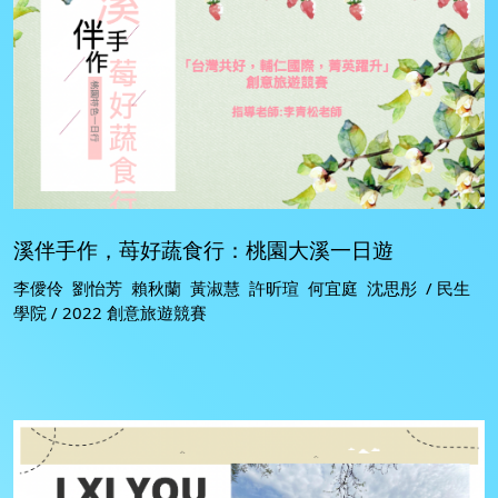
溪伴手作，苺好蔬食行：桃園大溪一日遊
李僾伶 劉怡芳 賴秋蘭 黃淑慧 許昕瑄 何宜庭 沈思彤 / 民生
學院 / 2022 創意旅遊競賽