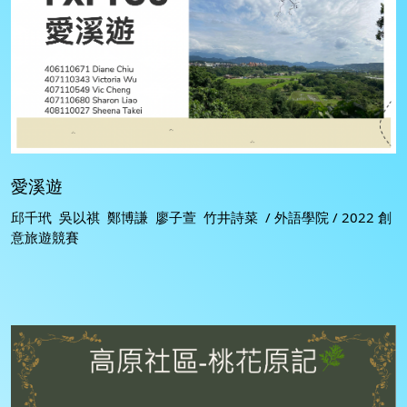
愛溪遊
邱千玳 吳以祺 鄭博謙 廖子萱 竹井詩菜 / 外語學院 / 2022 創
意旅遊競賽