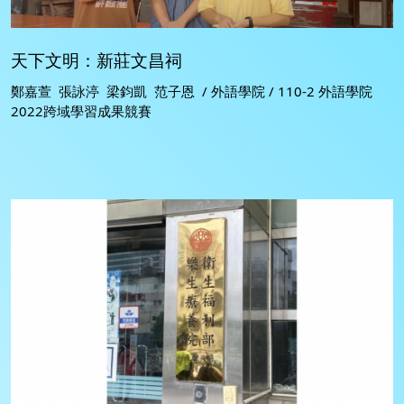
天下文明：新莊文昌祠
鄭嘉萱 張詠渟 梁鈞凱 范子恩 / 外語學院 / 110-2 外語學院
2022跨域學習成果競賽