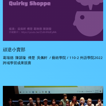
頑逆小賣部
葛瑞德 陳潁璇 傅楚 吳佩軒 / 藝術學院 / 110-2 外語學院2022
跨域學習成果競賽