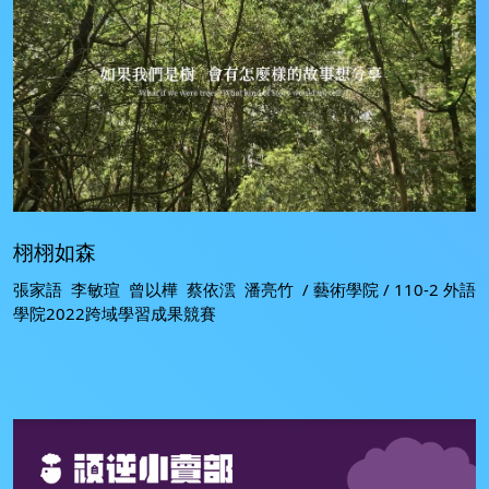
栩栩如森
張家語 李敏瑄 曾以樺 蔡依澐 潘亮竹 / 藝術學院 / 110-2 外語
學院2022跨域學習成果競賽