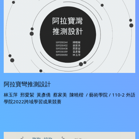
阿拉寶彎推測設計
林玉萍 邢愛絜 黃彥僑 蔡家美 陳曉楷 / 藝術學院 / 110-2 外語
學院2022跨域學習成果競賽