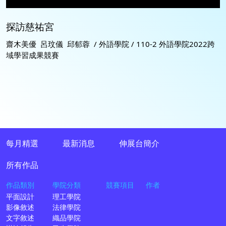
探訪慈祐宮
齋木美優 呂玟儀 邱郁蓉 / 外語學院 / 110-2 外語學院2022跨
域學習成果競賽
每月精選
最新消息
伸展台簡介
所有作品
作品類別
學院分類
競賽項目
作者
平面設計
理工學院
影像敘述
法律學院
文字敘述
織品學院