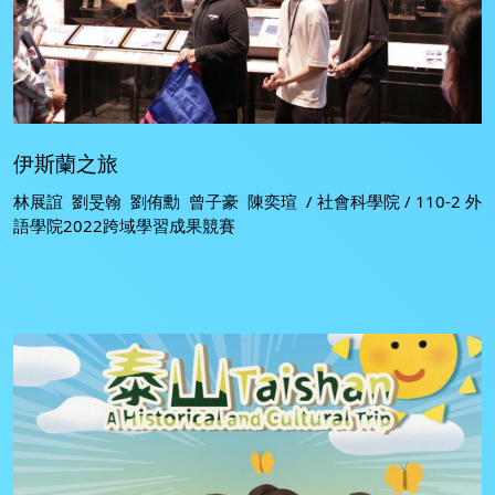
伊斯蘭之旅
林展誼 劉旻翰 劉侑勳 曾子豪 陳奕瑄 / 社會科學院 / 110-2 外
語學院2022跨域學習成果競賽