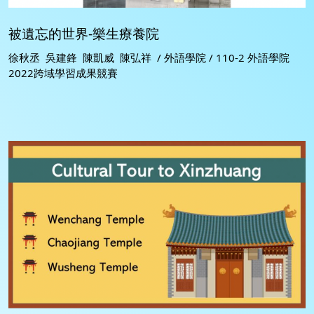
被遺忘的世界-樂生療養院
徐秋丞 吳建鋒 陳凱威 陳弘祥 / 外語學院 / 110-2 外語學院
2022跨域學習成果競賽